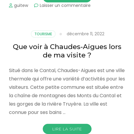
sur
guitew
Laisser un commentaire
Que
visiter
dans
le
décembre 11, 2022
TOURISME
Cantal
ou
Que voir à Chaudes-Aigues lors
au-
de ma visite ?
delà
?
Situé dans le Cantal, Chaudes-Aigues est une ville
thermale qui offre une variété d’activités pour les
visiteurs. Cette petite commune est située entre
la chaîne de montagnes des Monts du Cantal et
les gorges de la rivière Truyère. La ville est
connue pour ses bains …
LIRE LA SUITE